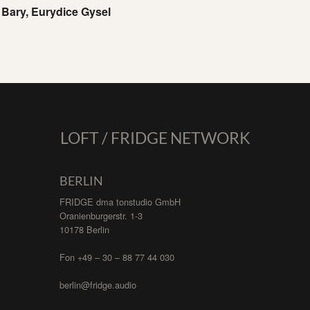
 Bary, Eurydice Gysel
LOFT / FRIDGE NETWORK
BERLIN
FRIDGE dma tonstudio GmbH
Oranienburgerstr. 1-3
10178 Berlin
Fon +49 – 30 – 88 77 44 030
berlin@fridge.audio