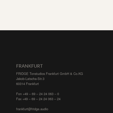
FRANKFURT
FRIDGE Tonstudios Frankfurt GmbH & Co.KG
Jakob-Latscha-Str.3
60314 Frankfurt
Fon +49 – 69 – 24 24 063 – 0
Fax +49 – 69 – 24 24 063 – 24
frankfurt@fridge.audio