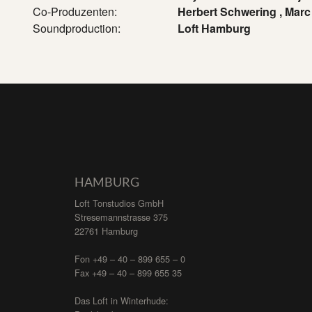
Co-Produzenten:
Herbert Schwering , Marc
Soundproduction:
Loft Hamburg
HAMBURG
Loft Tonstudios GmbH
Stresemannstrasse 375
22761 Hamburg
Fon +49 – 40 – 899 655 – 0
Fax +49 – 40 – 899 655 35
Das Loft in Winterhude: