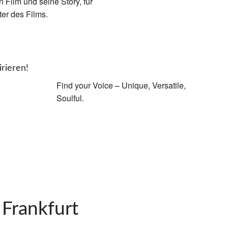
 Film und seine Story, für
er des Films.
rieren!
Find your Voice – Unique, Versatile,
Soulful.
Frankfurt