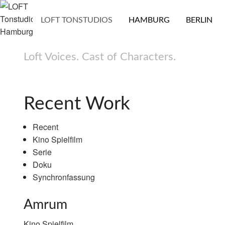
LOFT TONSTUDIOS
HAMBURG
BERLIN
Loft Voices. Cast of Characters.
LOFT
Tonstudios
Recent Work
Recent
Hamburg
Kino Spielfilm
Serie
Doku
Synchronfassung
Amrum
Kino Spielfilm