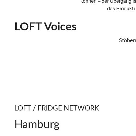
können – der Übergang ist
das Produkt 
LOFT
V
o
i
c
e
s
Stöbern
LOFT / FRIDGE NETWORK
Hamburg