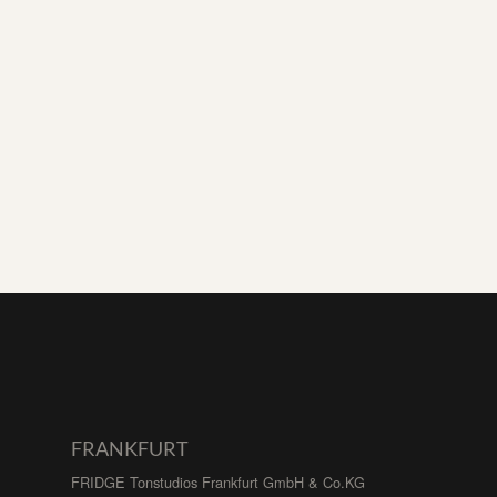
FRANKFURT
FRIDGE Tonstudios Frankfurt GmbH & Co.KG