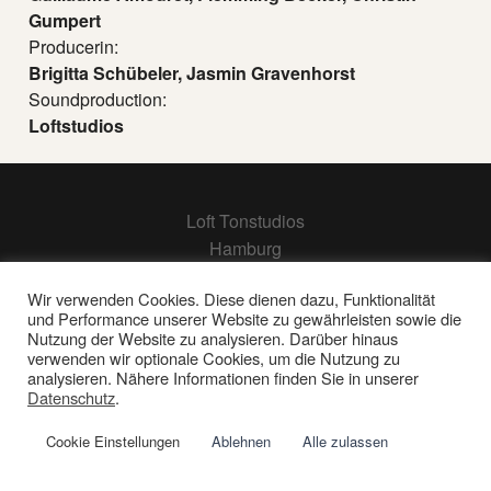
Gumpert
Producerin:
Brigitta Schübeler, Jasmin Gravenhorst
Soundproduction:
Loftstudios
Loft Tonstudios
Hamburg
Berlin
Wir verwenden Cookies. Diese dienen dazu, Funktionalität
Frankfurt
und Performance unserer Website zu gewährleisten sowie die
Nutzung der Website zu analysieren. Darüber hinaus
verwenden wir optionale Cookies, um die Nutzung zu
Impressum | Datenschutz
analysieren. Nähere Informationen finden Sie in unserer
© 2026 Loft Tonstudios GmbH
Datenschutz
.
Cookie Einstellungen
Ablehnen
Alle zulassen