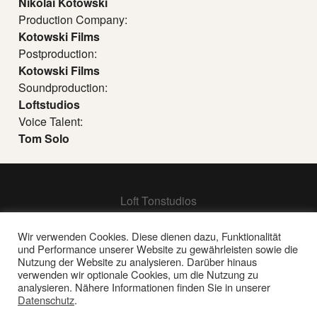
Nikolai Kotowski
Production Company:
Kotowski Films
Postproduction:
Kotowski Films
Soundproduction:
Loftstudios
Voice Talent:
Tom Solo
Loft Tonstudios
Hamburg
Berlin
Wir verwenden Cookies. Diese dienen dazu, Funktionalität
und Performance unserer Website zu gewährleisten sowie die
Frankfurt
Nutzung der Website zu analysieren. Darüber hinaus
verwenden wir optionale Cookies, um die Nutzung zu
analysieren. Nähere Informationen finden Sie in unserer
Impressum | Datenschutz
Datenschutz
.
© 2026 Loft Tonstudios GmbH