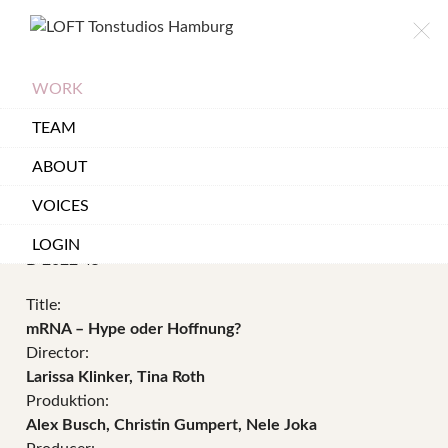
×
LOFT
TONSTUDIOS
HAMBURG
WORK
TEAM
mRNA – Hype oder
ABOUT
Hoffnung?
VOICES
LOGIN
D 2022 45″
Title:
mRNA – Hype oder Hoffnung?
Director:
Larissa Klinker, Tina Roth
Produktion:
Alex Busch, Christin Gumpert, Nele Joka