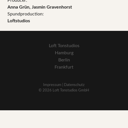
Producer:
Anna Grün, Jasmin Gravenhorst
Spundproduction:
Loftstudios
Loft Tonstudios
Hamburg
Berlin
Frankfurt
Impressum | Datenschutz
© 2026 Loft Tonstudios GmbH