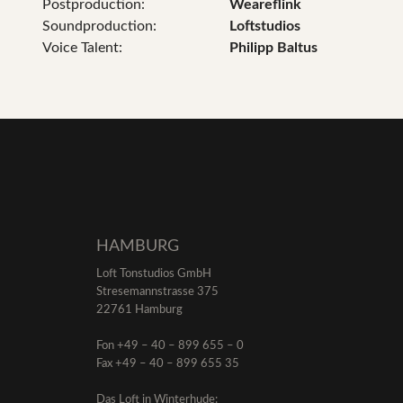
Postproduction:
Weareflink
Soundproduction:
Loftstudios
Voice Talent:
Philipp Baltus
HAMBURG
Loft Tonstudios GmbH
Stresemannstrasse 375
22761 Hamburg
Fon +49 – 40 – 899 655 – 0
Fax +49 – 40 – 899 655 35
Das Loft in Winterhude: