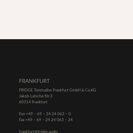
FRANKFURT
FRIDGE Tonstudios Frankfurt GmbH & Co.KG
Jakob-Latscha-Str.3
60314 Frankfurt
Fon +49 – 69 – 24 24 063 – 0
Fax +49 – 69 – 24 24 063 – 24
frankfurt@fridge.audio