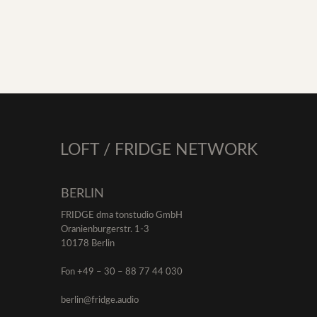
LOFT / FRIDGE NETWORK
BERLIN
FRIDGE dma tonstudio GmbH
Oranienburgerstr. 1-3
10178 Berlin
Fon +49 – 30 – 88 77 44 030
berlin@fridge.audio