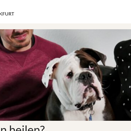
KFURT
n heilen?