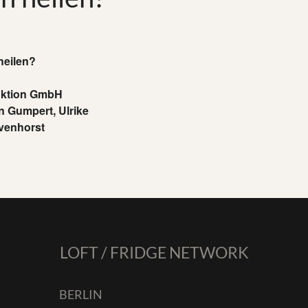
heilen?
uktion GmbH
n Gumpert, Ulrike
venhorst
LOFT / FRIDGE NETWORK
BERLIN