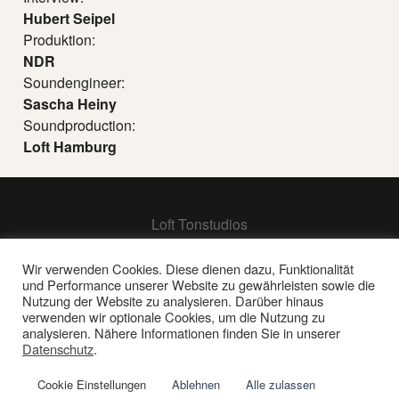
Hubert Seipel
Produktion:
NDR
Soundengineer:
Sascha Heiny
Soundproduction:
Loft Hamburg
Loft Tonstudios
Hamburg
Berlin
Wir verwenden Cookies. Diese dienen dazu, Funktionalität
und Performance unserer Website zu gewährleisten sowie die
Frankfurt
Nutzung der Website zu analysieren. Darüber hinaus
verwenden wir optionale Cookies, um die Nutzung zu
analysieren. Nähere Informationen finden Sie in unserer
Impressum | Datenschutz
Datenschutz
.
© 2026 Loft Tonstudios GmbH
Cookie Einstellungen
Ablehnen
Alle zulassen