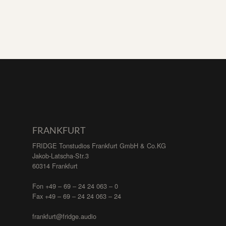
FRANKFURT
FRIDGE Tonstudios Frankfurt GmbH & Co.KG
Jakob-Latscha-Str.3
60314 Frankfurt
Fon +49 – 69 – 24 24 063 – 0
Fax +49 – 69 – 24 24 063 – 24
frankfurt@fridge.audio