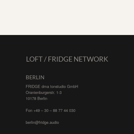
LOFT / FRIDGE NETWORK
BERLIN
FRIDGE dma tonstudio GmbH
Oranienburgerstr. 1-3
10178 Berlin
Fon +49 – 30 – 88 77 44 030
berlin@fridge.audio