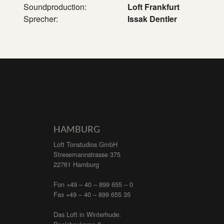
Soundproduction:
Loft Frankfurt
Sprecher:
Issak Dentler
HAMBURG
Loft Tonstudios GmbH
Stresemannstrasse 375
22761 Hamburg
Fon +49 – 40 – 899 655 – 0
Fax +49 – 40 – 899 655 35
Das Loft in Winterhude: