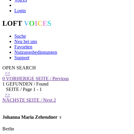
Login
LOFT
V
O
I
C
E
S
Suche
Neu bei uns
Favoriten
Nutzungs­bedingungen
Support
OPEN SEARCH
<<
0 VORHERIGE SEITE /
Previous
1 GEFUNDEN / Found
SEITE / Page 1 - 1
>>
NÄCHSTE SEITE /
Next
2
Johanna Maria Zehendner
♀
Berlin