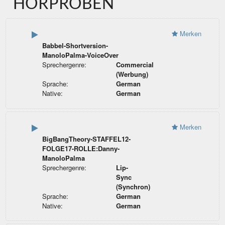
HÖRPROBEN
Merken
Babbel-Shortversion-
ManoloPalma-VoiceOver
Sprechergenre:
Commercial
(Werbung)
Sprache:
German
Native:
German
Merken
BigBangTheory-STAFFEL12-
FOLGE17-ROLLE:Danny-
ManoloPalma
Sprechergenre:
Lip-
Sync
(Synchron)
Sprache:
German
Native:
German