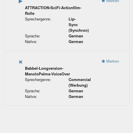
Merken
ATTRACTION-SciFi-Actionfilm-
Rolle
Sprechergenre:
Lip-
Sync
(Synchron)
Sprache:
German
Native:
German
Merken
Babbel-Longversion-
ManoloPalma-VoiceOver
Sprechergenre:
Commercial
(Werbung)
Sprache:
German
Native:
German