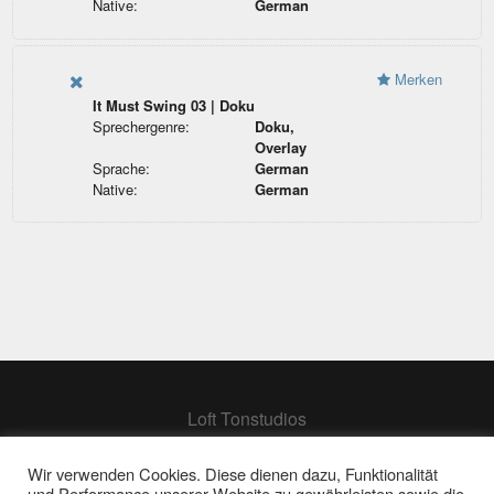
Native:
German
Merken
It Must Swing 03 | Doku
Sprechergenre:
Doku,
Overlay
Sprache:
German
Native:
German
Loft Tonstudios
Hamburg
Berlin
Wir verwenden Cookies. Diese dienen dazu, Funktionalität
und Performance unserer Website zu gewährleisten sowie die