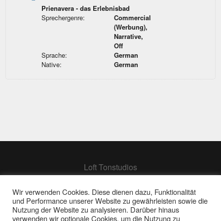
Prienavera - das Erlebnisbad
Sprechergenre:
Commercial
(Werbung),
Narrative,
Off
Sprache:
German
Native:
German
Loft Tonstudios
Hamburg
Berlin
Wir verwenden Cookies. Diese dienen dazu, Funktionalität
und Performance unserer Website zu gewährleisten sowie die
Frankfurt
Nutzung der Website zu analysieren. Darüber hinaus
verwenden wir optionale Cookies, um die Nutzung zu