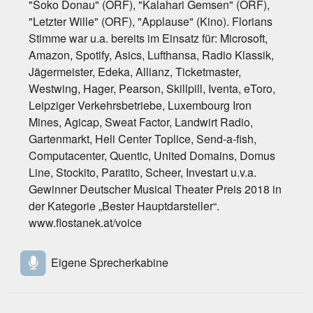
"Soko Donau" (ORF), "Kalahari Gemsen" (ORF),
"Letzter Wille" (ORF), "Applause" (Kino). Florians
Stimme war u.a. bereits im Einsatz für: Microsoft,
Amazon, Spotify, Asics, Lufthansa, Radio Klassik,
Jägermeister, Edeka, Allianz, Ticketmaster,
Westwing, Hager, Pearson, Skillpill, Iventa, eToro,
Leipziger Verkehrsbetriebe, Luxembourg Iron
Mines, Agicap, Sweat Factor, Landwirt Radio,
Gartenmarkt, Heli Center Toplice, Send-a-fish,
Computacenter, Quentic, United Domains, Domus
Line, Stockito, Paratito, Scheer, Investart u.v.a.
Gewinner Deutscher Musical Theater Preis 2018 in
der Kategorie „Bester Hauptdarsteller“.
www.flostanek.at/voice
Eigene Sprecherkabine