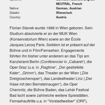
NEUTRAL, French
Native:
German, Austrian
Dialekt:
Wienerisch
Country:
Austria
Florian Stanek wurde 1988 in Wien geboren. Sein
Studium absolvierte er an der MUK Wien
(Konservatorium Wien) sowie an der École
Jacques Lecoq Paris. Seitdem ist er präsent auf der
Bühne und in Film/Fernsehen. Engagements
führten ihn bisher unter anderem an das Tipi am
Kanzleramt Berlin (Conférencier in „Cabaret“), die
Oper Graz (u.a. in „Ragtime“, „Der gestiefelte
Kater“, „Grimm“), das Theater an der Wien („Die
Dreigroschenoper“), das Landestheater Linz („Der
Hase mit den Bernsteinaugen“), die Oper
Chemnitz, die Bühne Baden, das Lehár Festival
Bad Ischl sowie zahlreiche weitere Spielstätten.
Fernsehauftritte u.a. in "Vorstadtweiber" (ORF),