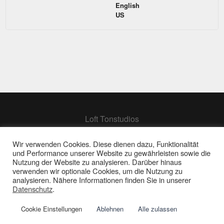
English
US
Loft Tonstudios
Hamburg
Berlin
Wir verwenden Cookies. Diese dienen dazu, Funktionalität
und Performance unserer Website zu gewährleisten sowie die
Frankfurt
Nutzung der Website zu analysieren. Darüber hinaus
verwenden wir optionale Cookies, um die Nutzung zu
analysieren. Nähere Informationen finden Sie in unserer
Impressum | Datenschutz
Datenschutz
.
© 2026 Loft Tonstudios GmbH
Cookie Einstellungen
Ablehnen
Alle zulassen