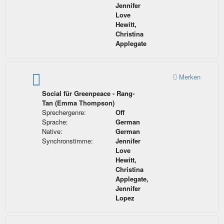
Jennifer
Love
Hewitt,
Christina
Applegate
Merken
Social für Greenpeace - Rang-
Tan (Emma Thompson)
Sprechergenre:
Off
Sprache:
German
Native:
German
Synchronstimme:
Jennifer
Love
Hewitt,
Christina
Applegate,
Jennifer
Lopez