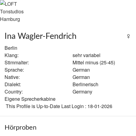
Zurück zur letzten Seite
×
LOFT
Ina Wagler-Fendrich
♀
WORK
Berlin
Klang:
sehr variabel
TEAM
Tonstudios
Stimmalter:
Mittel minus (25-45)
Sprache:
German
ABOUT
Native:
German
Hamburg
Dialekt:
Berlinerisch
VOICES
Country:
Germany
Eigene Sprecherkabine
LOGIN
This Profile is Up-to-Date Last Login : 18-01-2026
Hörproben